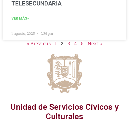
TELESECUNDARIA
VER MÁS»
1 agosto, 2025
2:26 pm
« Previous
1
2
3
4
5
Next »
Unidad de Servicios Cívicos y
Culturales